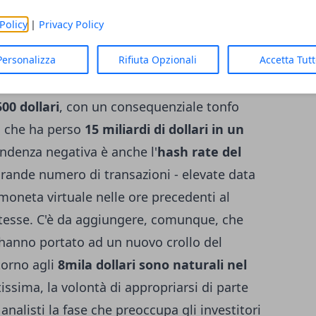
 corso degli anni, si è assistito ad un nuovo
Policy
|
Privacy Policy
guito alla grande crescita che aveva
Personalizza
Rifiuta Opzionali
Accetta Tut
ggiunto e superato quota 10mila dollari
,
toshi Nakamoto
ha subito un picco che
00 dollari
, con un consequenziale tonfo
, che ha perso
15 miliardi di dollari in un
ndenza negativa è anche l'
hash rate del
grande numero di transazioni - elevate data
 moneta virtuale nelle ore precedenti al
 stesse. C'è da aggiungere, comunque, che
hanno portato ad un nuovo crollo del
orno agli
8mila dollari sono naturali nel
issima, la volontà di appropriarsi di parte
nalisti la fase che preoccupa gli investitori