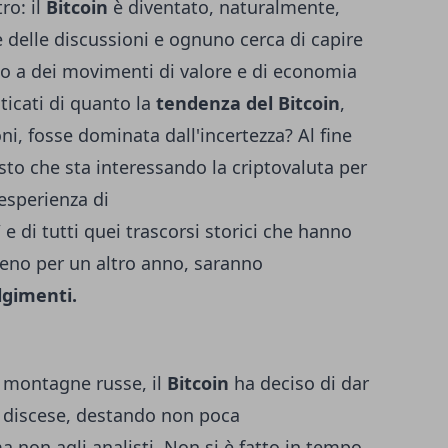
ro: il
Bitcoin
è diventato, naturalmente,
 delle discussioni e ognuno cerca di capire
ato a dei movimenti di valore e di economia
ticati di quanto la
tendenza del Bitcoin
,
oni, fosse dominata dall'incertezza? Al fine
to che sta interessando la criptovaluta per
'esperienza di
/
e di tutti quei trascorsi storici che hanno
meno per un altro anno, saranno
lgimenti.
e montagne russe, il
Bitcoin
ha deciso di dar
 e discese, destando non poca
a non agli analisti. Non si è fatto in tempo