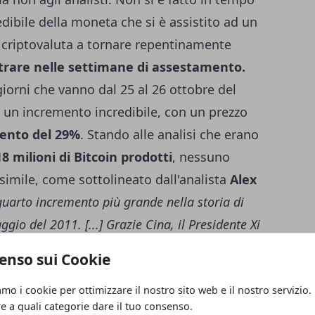
edibile della moneta che si è assistito ad un
a criptovaluta a tornare repentinamente
istrare nelle settimane di assestamento.
iorni che vanno dal 25 al 26 ottobre del
re un incremento incredibile, con un prezzo
ento del 29%
. Stando alle analisi che erano
18 milioni di Bitcoin prodotti
, nessuno
imile, come sottolineato dall'analista
Alex
 quarto incremento più grande nella storia di
gio del 2011. [...] Grazie Cina, il Presidente Xi
enso sui Cookie
amo i cookie per ottimizzare il nostro sito web e il nostro servizio.
re a quali categorie dare il tuo consenso.
 linea con quelle tendenze che hanno