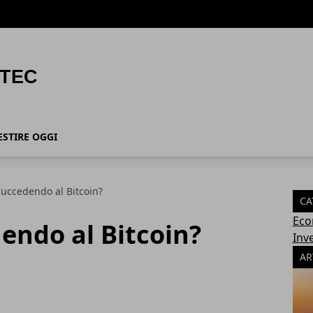
ESTIRE OGGI
succedendo al Bitcoin?
CA
Eco
endo al Bitcoin?
Inv
AR