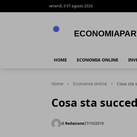
venerdì, il 07 agosto 2026
economiapartecipata.it
HOME
ECONOMIA ONLINE
INV
Home
Economia online
Cosa sta 
Cosa sta succed
di
Redazione
27/10/2019