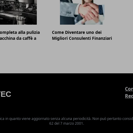
ompleta alla pulizia
Come Diventare uno dei
acchina da caffè a
Migliori Consulenti Finanziari
Con
Re
ica in quanto viene aggiornato senza alcuna periodicità. Non può pertanto consider
62 del 7 marzo 2001.