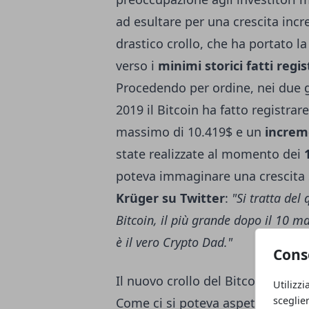
ad esultare per una crescita incr
drastico crollo, che ha portato l
verso i
minimi storici fatti reg
Procedendo per ordine, nei due g
2019 il Bitcoin ha fatto registra
massimo di 10.419$ e un
increm
state realizzate al momento dei
poteva immaginare una crescita s
Krüger su Twitter
:
"Si tratta del
Bitcoin, il più grande dopo il 10 mag
è il vero Crypto Dad."
Cons
Il nuovo crollo del Bitcoin
Utilizzi
sceglie
Come ci si poteva aspettare e in