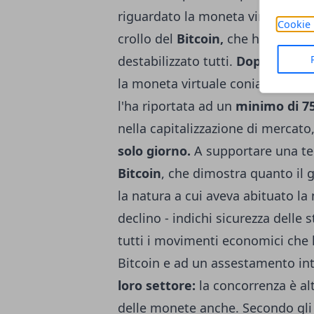
riguardato la moneta virtuale nel
Cookie 
crollo del
Bitcoin,
che ha fatto se
destabilizzato tutti.
Dopo aver ra
la moneta virtuale coniata da
Sa
l'ha riportata ad un
minimo di 75
nella capitalizzazione di mercato
solo giorno.
A supportare una te
Bitcoin
, che dimostra quanto il 
la natura a cui aveva abituato la
declino - indichi sicurezza delle
tutti i movimenti economici che 
Bitcoin e ad un assestamento int
loro settore:
la concorrenza è alt
delle monete anche. Secondo gli a