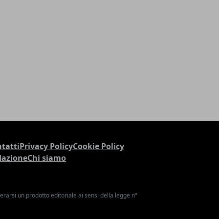
tatti
Privacy Policy
Cookie Policy
dazione
Chi siamo
arsi un prodotto editoriale ai sensi della legge n°