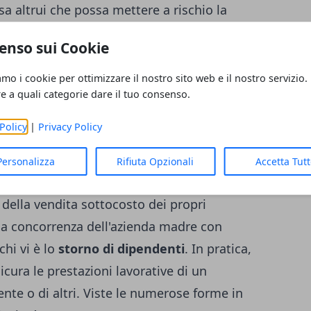
a altrui che possa mettere a rischio la
enso sui Cookie
e
amo i cookie per ottimizzare il nostro sito web e il nostro servizio.
ta in diversi modi ed ognuno di essi è
re a quali categorie dare il tuo consenso.
almente Questa particolare tipologia di
Policy
|
Privacy Policy
o atti volti a ledere gli interessi di
vi ripercussioni sia sul mercato
Personalizza
Rifiuta Opzionali
Accetta Tut
nale. Il rischio di trovarsi davanti di fronte
della vendita sottocosto dei propri
 la concorrenza dell'azienda madre con
chi vi è lo
storno di dipendenti
. In pratica,
icura le prestazioni lavorative di un
nte o di altri. Viste le numerose forme in