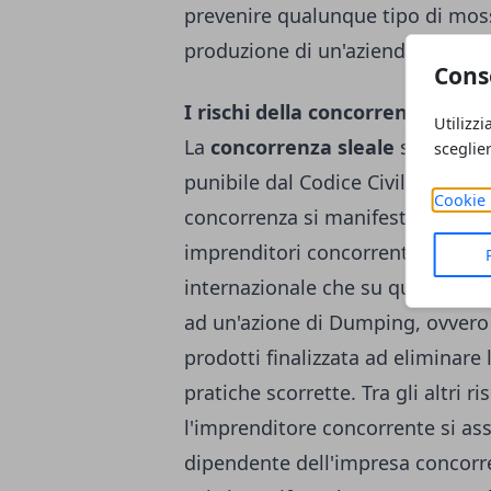
prevenire qualunque tipo di moss
produzione di un'azienda.
Cons
I rischi della concorrenza sleal
Utilizzi
La
concorrenza sleale
si manifes
sceglie
punibile dal Codice Civile, Gener
Cookie 
concorrenza si manifesta attravers
imprenditori concorrenti, con gra
internazionale che su quello nazio
ad un'azione di Dumping, ovvero 
prodotti finalizzata ad eliminare
pratiche scorrette. Tra gli altri ris
l'imprenditore concorrente si ass
dipendente dell'impresa concorre