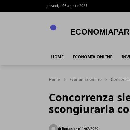
giovedì, il 06 agosto 2026
economiapartecipata.it
HOME
ECONOMIA ONLINE
INV
Home
Economia online
Concorren
Concorrenza sl
scongiurarla co
di
Redazione
11/02/2020