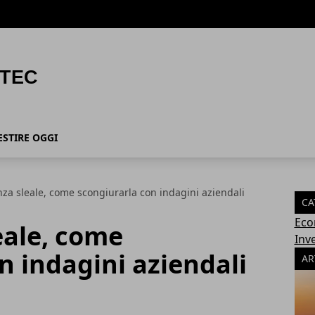
ESTIRE OGGI
za sleale, come scongiurarla con indagini aziendali
CA
Eco
eale, come
Inv
n indagini aziendali
AR