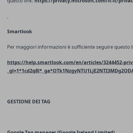
questo link:
https://privacy.microsoft.com/it-it/priv
Smartlook
Per maggiori informazioni è sufficiente seguire questo l
https://help.smartlook.com/en/articles/3244452-priv
_gl=1*1cd2q8l*_ga*OTk1NzgyNTU1LjE2NTI3MDg2O
GESTIONE DEI TAG
Google Tag manager (Google Ireland Limited)