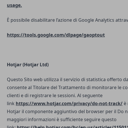
usage.
È possibile disabilitare l’azione di Google Analytics attrav
https://tools.google.com/dlpage/gaoptout
Hotjar (Hotjar Ltd)
Questo Sito web utilizza il servizio di statistica offerto d
consente al Titolare del Trattamento di monitorare le co
clienti e di registrare le sessioni. Al seguente
link
https://www.hotjar.com/privacy/do-not-track/
è 
Hotjar il componente aggiuntivo del browser per il Do n
maggiori informazioni è sufficiente seguire questo
link:
https://help.hotjar.com/hc/en-us/articles/11501